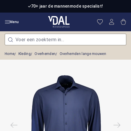
Ga naar de hoofdinhoud
70+ jaar de mannenmode specialist!
Je hebt 0 item
Win
Menu
Home
Kleding
Overhemden
Overhemden lange mouwen
Afbeeldingengalerij overslaan