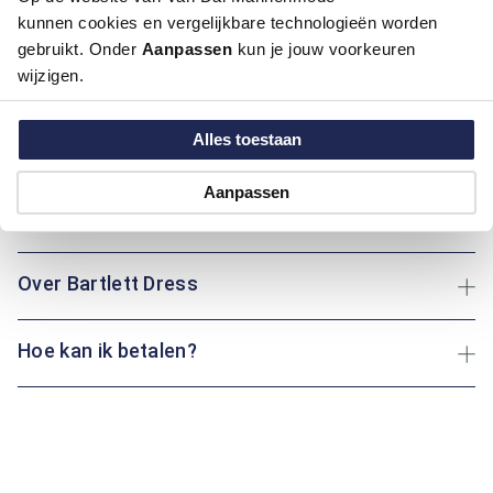
Dit overhemd van Bartlett Dress is perfect voor een nette
kunnen cookies en vergelijkbare technologieën worden
uitstraling. Met lange mouwen en klassieke boord straalt het
gebruikt. Onder
Aanpassen
kun je jouw voorkeuren
professionaliteit uit. Bovendien is het overhemd strijkvrij, wat
wijzigen.
betekent dat je er altijd verzorgd uitziet zonder gedoe. De
stretchstof zorgt daarnaast voor extra comfort en
bewegingsvrijheid. Of je nu een belangrijk evenement hebt of
Alles toestaan
uit eten gaat: dit overhemd biedt altijd de juiste uitstraling.
Aanpassen
Maatinformatie
Over Bartlett Dress
Hoe kan ik betalen?