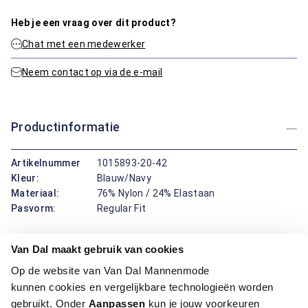
Heb je een vraag over dit product?
Chat met een medewerker
Neem contact op via de e-mail
Productinformatie
Artikelnummer
1015893-20-42
Kleur:
Blauw/Navy
Materiaal:
76% Nylon / 24% Elastaan
Pasvorm:
Regular Fit
Dit overhemd van Bartlett Dress is perfect voor een nette
Van Dal maakt gebruik van cookies
uitstraling. Met lange mouwen en klassieke boord straalt het
Op de website van Van Dal Mannenmode
professionaliteit uit. Bovendien is het overhemd strijkvrij, wat
kunnen cookies en vergelijkbare technologieën worden
betekent dat je er altijd verzorgd uitziet zonder gedoe. De
gebruikt. Onder
Aanpassen
kun je jouw voorkeuren
stretchstof zorgt daarnaast voor extra comfort en