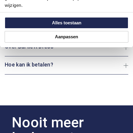
wijzigen.
bewegingsvrijheid. Of je nu een belangrijk evenement hebt of
uit eten gaat: dit overhemd biedt altijd de juiste uitstraling.
Alles toestaan
Maatinformatie
Aanpassen
Over Bartlett Dress
Hoe kan ik betalen?
Nooit meer