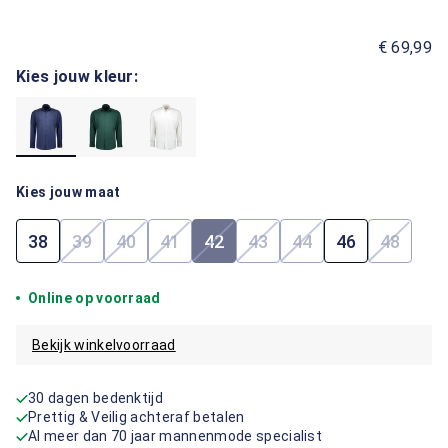
€ 69,99
Kies jouw kleur:
Kies jouw maat
38
39
40
41
42
43
44
46
48
(Deze optie is momenteel niet beschikbaar.)
(Deze optie is momenteel niet beschikbaar.)
(Deze optie is momenteel niet beschik
(Deze optie is momenteel niet b
(Deze optie is momenteel 
(Deze optie is mome
(Deze op
Online op voorraad
Bekijk winkelvoorraad
30 dagen bedenktijd
Prettig & Veilig achteraf betalen
Al meer dan 70 jaar mannenmode specialist