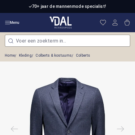
Ga naar de hoofdinhoud
70+ jaar de mannenmode specialist!
Je hebt 0 item
Win
Menu
Home
Kleding
Colberts & kostuums
Colberts
Afbeeldingengalerij overslaan