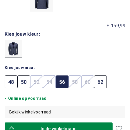
€ 159,99
Kies jouw kleur:
Kies jouw maat
48
50
52
54
56
58
60
62
(Deze optie is momenteel niet beschikbaar.)
(Deze optie is momenteel niet beschik
(Deze optie is momenteel 
(Deze optie is mome
Online op voorraad
Bekijk winkelvoorraad
In de winkelmand