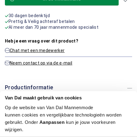
30 dagen bedenktijd
Prettig & Veilig achteraf betalen
Al meer dan 70 jaar mannenmode specialist
Heb je een vraag over dit product?
Chat met een medewerker
Neem contact op via de e-mail
Productinformatie
Van Dal maakt gebruik van cookies
Artikelnummer
1015719-20-56
Op de website van Van Dal Mannenmode
Kleur:
Blauw/Navy
kunnen cookies en vergelijkbare technologieën worden
Materiaal:
54% Polyester / 43% Katoen / 4% Elastaan
gebruikt. Onder
Aanpassen
kun je jouw voorkeuren
Pasvorm:
Regular Fit
wijzigen.