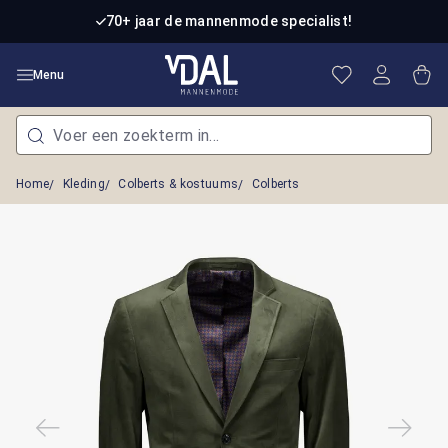
Ga naar de hoofdinhoud
70+ jaar de mannenmode specialist!
Je hebt 0 item
Win
Menu
Home
Kleding
Colberts & kostuums
Colberts
Afbeeldingengalerij overslaan