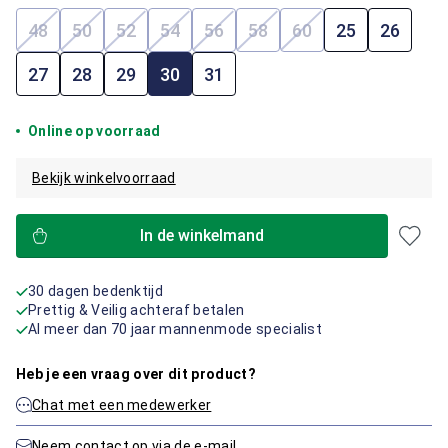
48
50
52
54
56
58
60
25
26
(Deze optie is momenteel niet beschikbaar.)
(Deze optie is momenteel niet beschikbaar.)
(Deze optie is momenteel niet beschikbaar.)
(Deze optie is momenteel niet beschik
(Deze optie is momenteel niet b
(Deze optie is momenteel 
(Deze optie is mome
27
28
29
30
31
Online op voorraad
Bekijk winkelvoorraad
In de winkelmand
30 dagen bedenktijd
Prettig & Veilig achteraf betalen
Al meer dan 70 jaar mannenmode specialist
Heb je een vraag over dit product?
Chat met een medewerker
Neem contact op via de e-mail