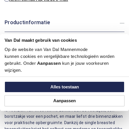
Productinformatie
Artikelnummer
1015714-41-30
Van Dal maakt gebruik van cookies
Kleur:
Midden Groen
Op de website van Van Dal Mannenmode
Materiaal:
100% Polyester
kunnen cookies en vergelijkbare technologieën worden
Pasvorm:
Regular Fit
gebruikt. Onder
Aanpassen
kun je jouw voorkeuren
wijzigen.
Dit midden groene colbert van Bartlett is een veelzijdige
aanvulling op elke herengarderobe. De regular fit pasvorm
biedt comfort en een nette uitstraling, perfect voor zowel
Alles toestaan
formele gelegenheden als een verzorgde alledaagse look.
Gemaakt van hoogwaardig polyester en uitgevoerd in een
Aanpassen
effen kleur, straalt dit colbert rust en klasse uit. Het ontwerp
is voorzien van twee rechte zakken aan de voorzijde, een
borstzakje voor een pochet, en maar liefst drie binnenzakken
voor praktische opbergruimte. Dankzij de single breasted