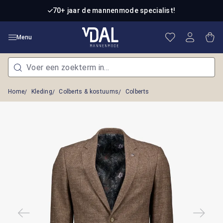
Ga naar de hoofdinhoud
70+ jaar de mannenmode specialist!
Je hebt 0 item
Win
Menu
Home
Kleding
Colberts & kostuums
Colberts
Afbeeldingengalerij overslaan