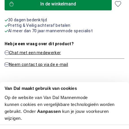
In de winkelmand
30 dagen bedenktijd
Prettig & Veilig achteraf betalen
Al meer dan 70 jaar mannenmode specialist
Heb je een vraag over dit product?
Chat met een medewerker
Neem contact op via de e-mail
Productinformatie
Van Dal maakt gebruik van cookies
Op de website van Van Dal Mannenmode
Artikelnummer
1015666-41-29
kunnen cookies en vergelijkbare technologieën worden
Kleur:
Midden Groen
gebruikt. Onder
Aanpassen
kun je jouw voorkeuren
wijzigen.
Maatinformatie