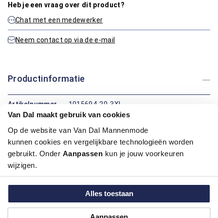
Heb je een vraag over dit product?
Chat met een medewerker
Neem contact op via de e-mail
Productinformatie
Artikelnummer
1015694-20-3XL
Van Dal maakt gebruik van cookies
Kleur:
Blauw/Navy
Op de website van Van Dal Mannenmode
Maatinformatie
kunnen cookies en vergelijkbare technologieën worden
gebruikt. Onder
Aanpassen
kun je jouw voorkeuren
wijzigen.
Over Bartlett Classics
Alles toestaan
Hoe kan ik betalen?
Aanpassen