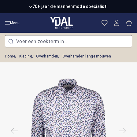
Ga naar de hoofdinhoud
70+ jaar de mannenmode specialist!
Je hebt 0 item
Win
Menu
Home
Kleding
Overhemden
Overhemden lange mouwen
Afbeeldingengalerij overslaan