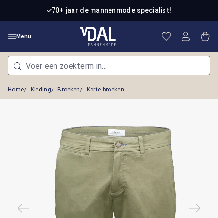
Ga naar de hoofdinhoud
70+ jaar de mannenmode specialist!
Je hebt 0 item
Win
Menu
Home
Kleding
Broeken
Korte broeken
Afbeeldingengalerij overslaan