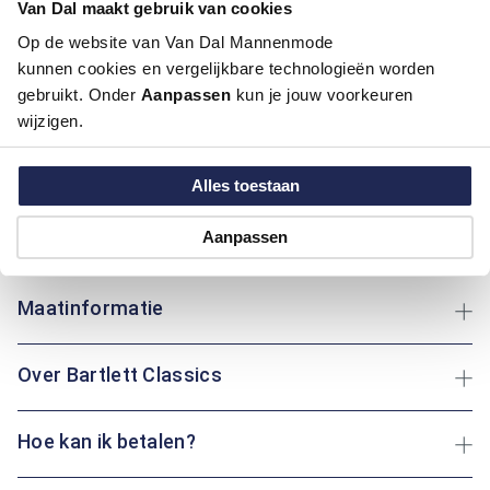
Van Dal maakt gebruik van cookies
Pasvorm:
Regular Fit
Op de website van Van Dal Mannenmode
Motief:
Uni motief
kunnen cookies en vergelijkbare technologieën worden
gebruikt. Onder
Aanpassen
kun je jouw voorkeuren
Deze korte broek van Bartlett Classics biedt ultiem comfort
wijzigen.
door het gebruik van katoen en elastaan. Het effen ontwerp
zorgt voor een tijdloze uitstraling, terwijl de stof zorgt voor
flexibiliteit en ademend vermogen. Ideaal voor elke zomerse
Alles toestaan
activiteit, van een wandeling in het park tot een ontspannen
middag thuis. Of je nu een dagje uit gaat of gewoon geniet
Aanpassen
van de zon: deze broek houdt je comfortabel.
Maatinformatie
Over Bartlett Classics
Hoe kan ik betalen?