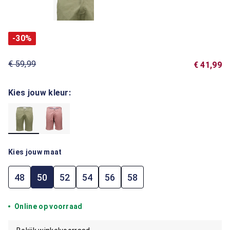
-30%
€ 59,99
€ 41,99
Kies jouw kleur:
Kies jouw maat
48
50
52
54
56
58
Online op voorraad