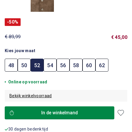
-50%
€ 89,99
€ 45,00
Kies jouw maat
48
50
52
54
56
58
60
62
Online op voorraad
Bekijk winkelvoorraad
In de winkelmand
30 dagen bedenktijd