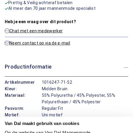
Prettig & Veilig achteraf betalen
Al meer dan 70 jaar mannenmode specialist
Heb je een vraag over dit product?
Chat met een medewerker
Neem contact op via de e-mail
Productinformatie
Artikelnummer
1016247-71-52
Kleur:
Midden Bruin
Materiaal:
55% Polyuretha / 45% Polyester, 55%
Polyurethaan / 45% Polyester
Pasvorm:
Regular Fit
Motief:
Uni motief
Van Dal maakt gebruik van cookies
Dit gilet van Bartlett Classics biedt een regular fit pasvorm en
Op de website van Van Dal Mannenmode