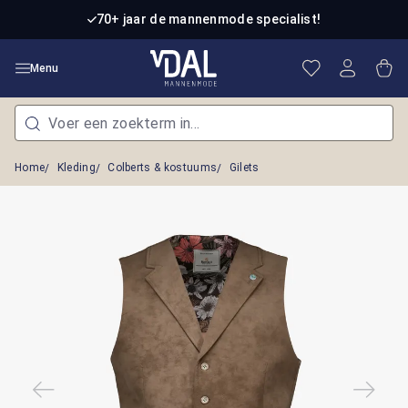
Ga naar de hoofdinhoud
70+ jaar de mannenmode specialist!
Je hebt 0 item
Win
Menu
Home
Kleding
Colberts & kostuums
Gilets
Afbeeldingengalerij overslaan