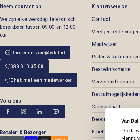
Neem contact op
Klantenservice
We zijn elke werkdag telefonisch
Contact
bereikbaar tussen 09.00 en 12.00
Veelgestelde vragen
uur
Maatwijzer
klantenservice@vdal.nl
Ruilen & Retourneren
088 010 35 00
Bestelinformatie
Chat met een medewerker
Verzendinformatie
Betaalmogelijkheden
Volg ons
Cadeaukaart
Beoordelingen
Van Dal
Op de w
Klachtenafhandeling
Betalen & Bezorgen
Mannenm