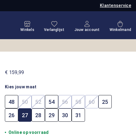
Klantenservice
Je hebt 0 items op je verlanglijstje
Winkel
Winkels
Verlanglijst
Jouw account
Winkelmand
€ 159,99
Kies jouw maat
48
50
52
54
56
58
60
25
(Deze optie is momenteel niet beschikbaar.)
(Deze optie is momenteel niet beschikbaar.)
(Deze optie is momenteel niet b
(Deze optie is momenteel 
(Deze optie is mome
26
27
28
29
30
31
Online op voorraad