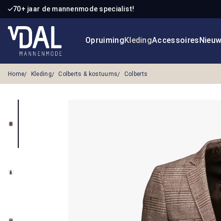
70+ jaar de mannenmode specialist!
 naar de hoofdinhoud
Ga naar de zoekopdracht
Ga naar de hoofdnavigatie
Opruiming
Kleding
Accessoires
Nieu
Home
Kleding
Colberts & kostuums
Colberts
Afbeeldingengalerij overslaan