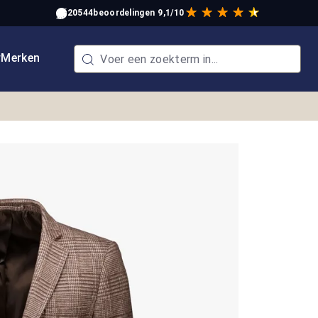
20544
beoordelingen
9,1/10
w
Merken