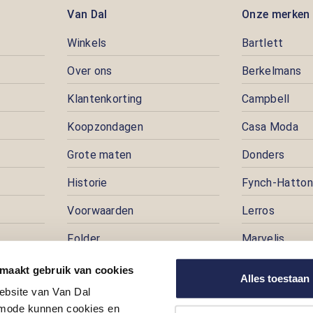
Van Dal
Onze merken
Winkels
Bartlett
Over ons
Berkelmans
Klantenkorting
Campbell
Koopzondagen
Casa Moda
Grote maten
Donders
Historie
Fynch-Hatton
Voorwaarden
Lerros
Folder
Marvelis
Pers
Pioneer
 maakt gebruik van cookies
Alles toestaan
ebsite van Van Dal
Prijspuzzel
ode kunnen cookies en