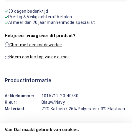
30 dagen bedenktijd
Prettig & Veilig achteraf betalen
Al meer dan 70 jaar mannenmode specialist
Heb je een vraag over dit product?
Chat met een medewerker
Neem contact op via de e-mail
Productinformatie
Artikelnummer
1015712-20-40/30
Kleur:
Blauw/Navy
Materiaal:
71% Katoen / 26% Polyester / 3% Elastaan
Deze 5-pocket van Bartlett Classics is een veelzijdige broek
Van Dal maakt gebruik van cookies
die comfort en stijl moeiteloos combineert. Dankzij de regular