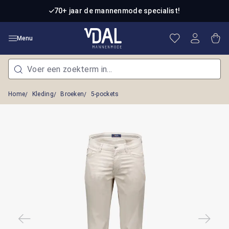
Ga naar de hoofdinhoud
70+ jaar de mannenmode specialist!
Je hebt 0 item
Win
Menu
Home
Kleding
Broeken
5-pockets
Afbeeldingengalerij overslaan