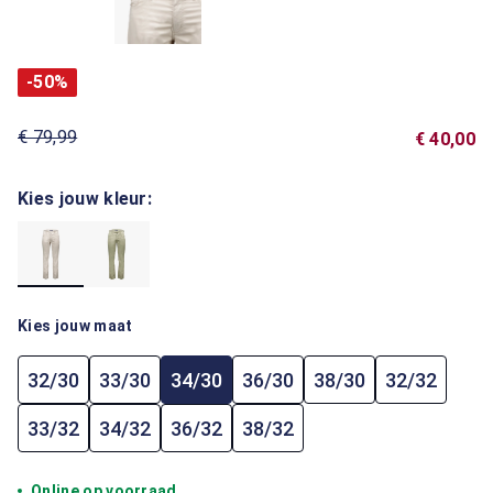
-50%
€ 79,99
€ 40,00
Kies jouw kleur:
Kies jouw maat
32/30
33/30
34/30
36/30
38/30
32/32
33/32
34/32
36/32
38/32
Online op voorraad