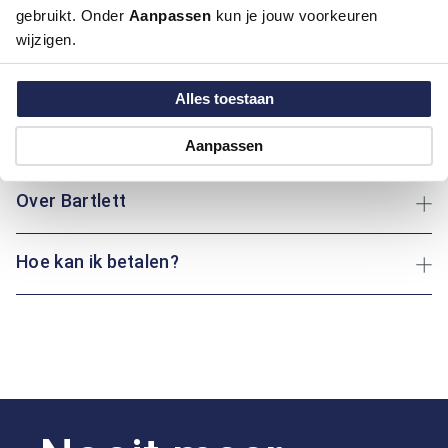
gebruikt. Onder
Aanpassen
kun je jouw voorkeuren
Kleur:
Ecru / Kit, Wit
wijzigen.
Materiaal:
35% Katoen / 35% Lyocell / 30% Polyester
Pasvorm:
Regular Fit
Motief:
Uni motief
Alles toestaan
Maatinformatie
Aanpassen
Over Bartlett
Hoe kan ik betalen?