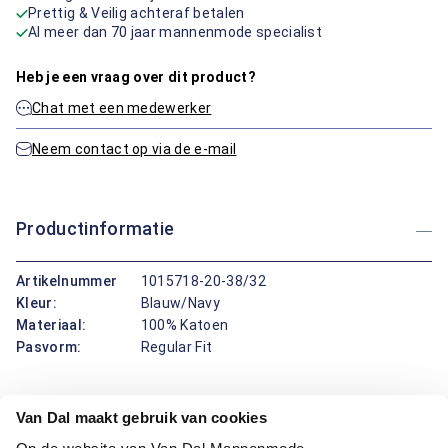
Prettig & Veilig achteraf betalen
Al meer dan 70 jaar mannenmode specialist
Heb je een vraag over dit product?
Chat met een medewerker
Neem contact op via de e-mail
Productinformatie
Artikelnummer
1015718-20-38/32
Kleur:
Blauw/Navy
Materiaal:
100% Katoen
Pasvorm:
Regular Fit
Deze broek van Bartlett combineert draagcomfort met een
Van Dal maakt gebruik van cookies
nette uitstraling. Dankzij de regular fit pasvorm biedt de
broek voldoende bewegingsvrijheid zonder in te leveren op