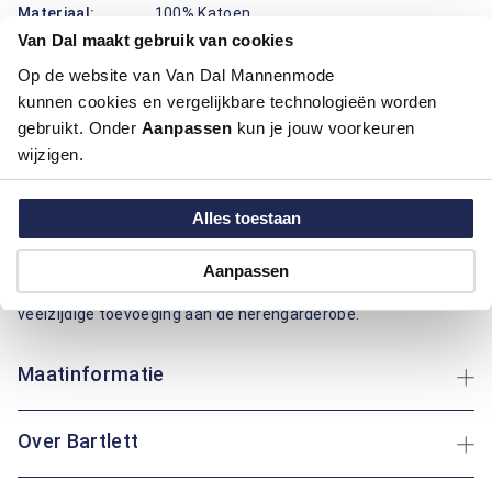
Materiaal:
100% Katoen
Pasvorm:
Regular Fit
Van Dal maakt gebruik van cookies
Op de website van Van Dal Mannenmode
Deze broek van Bartlett combineert draagcomfort met een
kunnen cookies en vergelijkbare technologieën worden
nette uitstraling. Dankzij de regular fit pasvorm biedt de
gebruikt. Onder
Aanpassen
kun je jouw voorkeuren
broek voldoende bewegingsvrijheid zonder in te leveren op
wijzigen.
vorm. De elastische koorden in de taille zorgen voor een
prettige, verstelbare fit. Uitgevoerd in een klassieke blauwe
kleur en gemaakt van een comfortabele kwaliteit stof, is
Alles toestaan
deze broek geschikt voor zowel casual als verzorgde looks.
De twee steekzakken aan de voorzijde en twee paspelzakken
Aanpassen
aan de achterzijde maken het ontwerp compleet. Een
veelzijdige toevoeging aan de herengarderobe.
Maatinformatie
Over Bartlett