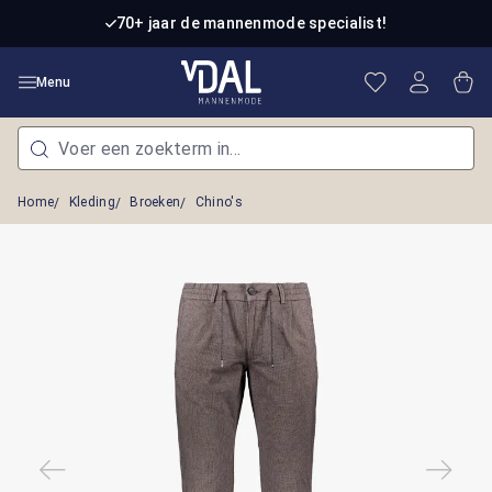
Ga naar de hoofdinhoud
70+ jaar de mannenmode specialist!
Je hebt 0 item
Win
Menu
Home
Kleding
Broeken
Chino's
Afbeeldingengalerij overslaan