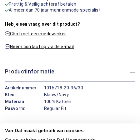
Prettig & Veilig achteraf betalen
Al meer dan 70 jaar mannenmode specialist
Heb je een vraag over dit product?
Chat met een medewerker
Neem contact op via de e-mail
Productinformatie
Artikelnummer
1015718-20-36/30
Kleur:
Blauw/Navy
Materiaal:
100% Katoen
Pasvorm:
Regular Fit
Deze broek van Bartlett combineert draagcomfort met een
Van Dal maakt gebruik van cookies
nette uitstraling. Dankzij de regular fit pasvorm biedt de
broek voldoende bewegingsvrijheid zonder in te leveren op