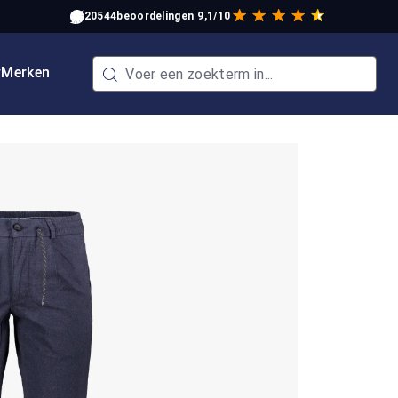
20544
beoordelingen
9,1/10
w
Merken