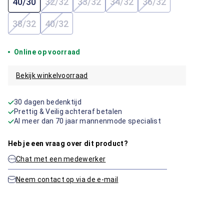
40/30
32/32
33/32
34/32
36/32
(Deze optie is momenteel niet beschikbaar.)
(Deze optie is momenteel niet beschi
(Deze optie is momenteel ni
(Deze optie is mome
38/32
40/32
(Deze optie is momenteel niet beschikbaar.)
(Deze optie is momenteel niet beschikbaar.)
Online op voorraad
Bekijk winkelvoorraad
30 dagen bedenktijd
Prettig & Veilig achteraf betalen
Al meer dan 70 jaar mannenmode specialist
Heb je een vraag over dit product?
Chat met een medewerker
Neem contact op via de e-mail