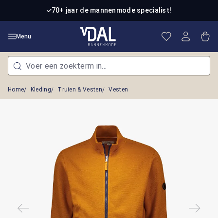
Ga naar de hoofdinhoud
70+ jaar de mannenmode specialist!
Je hebt 0 item
Win
Menu
Home
Kleding
Truien & Vesten
Vesten
Afbeeldingengalerij overslaan