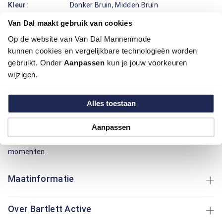
Kleur:
Donker Bruin, Midden Bruin
Materiaal:
90% Katoen / 10% Polyester
Van Dal maakt gebruik van cookies
Pasvorm:
Regular Fit
Op de website van Van Dal Mannenmode
kunnen cookies en vergelijkbare technologieën worden
Dit blauwe en bruine vest van Bartlett Active combineert
gebruikt. Onder
Aanpassen
kun je jouw voorkeuren
comfort met een sportieve uitstraling. Dankzij de regular fit
wijzigen.
pasvorm zit het vest prettig zonder in te leveren op
bewegingsvrijheid. Het effen ontwerp wordt stijlvol aangevuld
met een ronde hals en praktische steekzakken met
Alles toestaan
ritssluiting aan de voorzijde. Het merklogo op de mouw voegt
een subtiele herkenbaarheid toe. Gemaakt van een mix van
Aanpassen
katoen en polyester voor een soepele en duurzame kwaliteit.
Ideaal voor een casual dag of als extra laag tijdens frisse
momenten.
Maatinformatie
Over Bartlett Active