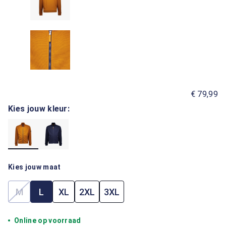
€ 79,99
Kies jouw kleur:
Kies jouw maat
M
L
XL
2XL
3XL
(Deze optie is momenteel niet beschikbaar.)
Online op voorraad