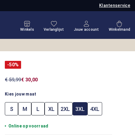
Klantenservice
Je hebt 0 items op je verlanglijstje
Winkel
Winkels
Verlanglijst
Jouw account
Winkelmand
-50%
€ 59,99
€ 30,00
Kies jouw maat
S
M
L
XL
2XL
3XL
4XL
Online op voorraad