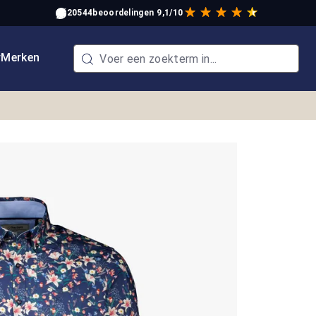
20544
beoordelingen
9,1/10
w
Merken