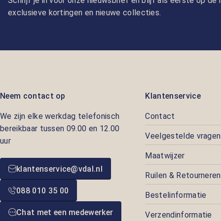
Schrijf je in voor onze nieuwsbrief en blijf als eerste op d
exclusieve kortingen en nieuwe collecties.
Neem contact op
Klantenservice
We zijn elke werkdag telefonisch
Contact
bereikbaar tussen 09.00 en 12.00
Veelgestelde vragen
uur
Maatwijzer
klantenservice@vdal.nl
Ruilen & Retourneren
088 010 35 00
Bestelinformatie
Chat met een medewerker
Verzendinformatie