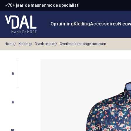
70+ jaar de mannenmode specialist!
 naar de hoofdinhoud
Ga naar de zoekopdracht
Ga naar de hoofdnavigatie
Opruiming
Kleding
Accessoires
Nieu
Home
Kleding
Overhemden
Overhemden lange mouwen
Afbeeldingengalerij overslaan