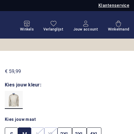
Klantenservice
Je hebt 0 items op je verlanglijstje
Winkel
Winkels
Verlanglijst
Jouw account
Winkelmand
€ 59,99
Kies jouw kleur:
Kies jouw maat