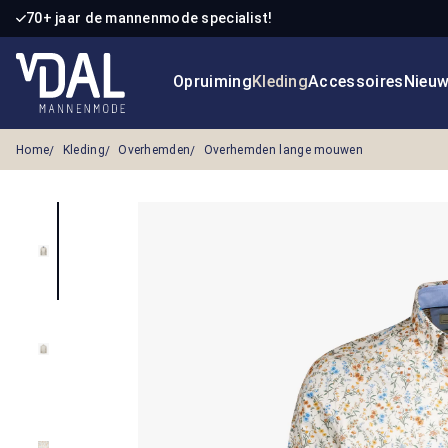
70+ jaar de mannenmode specialist!
 naar de hoofdinhoud
Ga naar de zoekopdracht
Ga naar de hoofdnavigatie
Opruiming
Kleding
Accessoires
Nieu
Home
Kleding
Overhemden
Overhemden lange mouwen
Afbeeldingengalerij overslaan