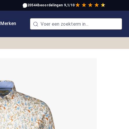
20544
beoordelingen
9,1/10
w
Merken