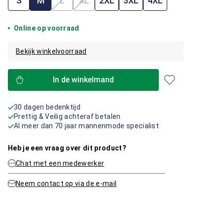
S
M
L
XL
2XL
3XL
4XL
(Deze optie is momenteel niet beschikbaar.)
(Deze optie is momenteel niet beschik
Online op voorraad
Bekijk winkelvoorraad
In de winkelmand
30 dagen bedenktijd
Prettig & Veilig achteraf betalen
Al meer dan 70 jaar mannenmode specialist
Heb je een vraag over dit product?
Chat met een medewerker
Neem contact op via de e-mail