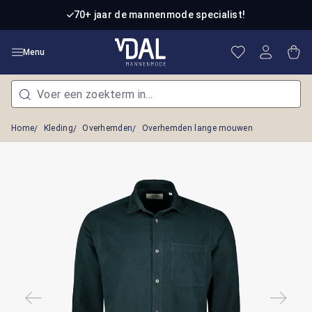
Ga naar de hoofdinhoud
70+ jaar de mannenmode specialist!
Je hebt 0 item
Win
Menu
Home
Kleding
Overhemden
Overhemden lange mouwen
Afbeeldingengalerij overslaan