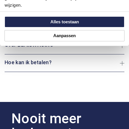
wijzigen.
van 100% katoen, wat zorgt voor ademend draagcomfort de
hele dag door.
Alles toestaan
Maatinformatie
Aanpassen
Over Bartlett Active
Hoe kan ik betalen?
Nooit meer