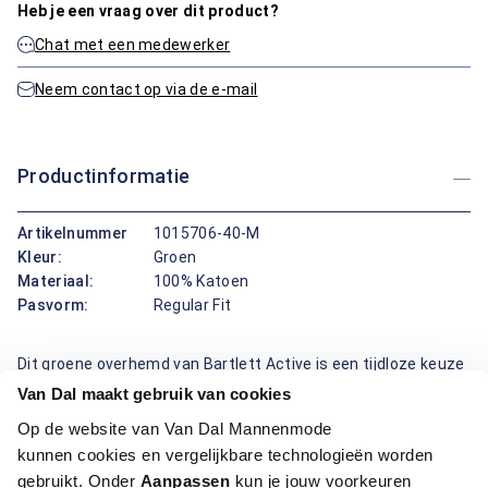
Heb je een vraag over dit product?
Chat met een medewerker
Neem contact op via de e-mail
Productinformatie
Artikelnummer
1015706-40-M
Kleur:
Groen
Materiaal:
100% Katoen
Pasvorm:
Regular Fit
Dit groene overhemd van Bartlett Active is een tijdloze keuze
met een moderne twist. De regular fit pasvorm biedt
Van Dal maakt gebruik van cookies
comfort, terwijl het ribmotief zorgt voor een subtiele
Op de website van Van Dal Mannenmode
structuur en een eigentijdse uitstraling. Afgewerkt met een
kunnen cookies en vergelijkbare technologieën worden
klassieke boord en een praktisch borstzakje, is dit overhemd
gebruikt. Onder
Aanpassen
kun je jouw voorkeuren
perfect voor zowel casual als nette gelegenheden. Gemaakt