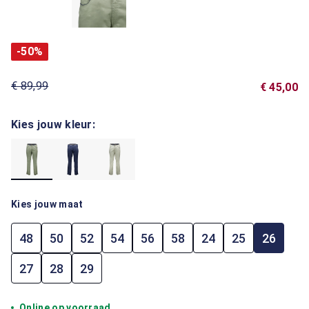
-50%
€ 89,99
€ 45,00
Kies jouw kleur:
Kies jouw maat
48
50
52
54
56
58
24
25
26
27
28
29
Online op voorraad