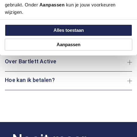
gebruikt. Onder
Aanpassen
kun je jouw voorkeuren
Kleur:
Midden Groen
wijzigen.
Materiaal:
96% Katoen / 4% Elastaan
Pasvorm:
Regular Fit
Motief:
Uni motief
Alles toestaan
Maatinformatie
Aanpassen
Over Bartlett Active
Hoe kan ik betalen?