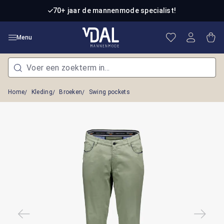
Ga naar de hoofdinhoud
70+ jaar de mannenmode specialist!
Je hebt 0 item
Win
Menu
Home
Kleding
Broeken
Swing pockets
Afbeeldingengalerij overslaan