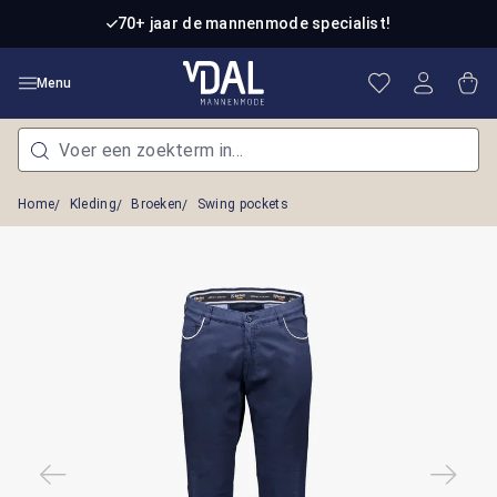
Ga naar de hoofdinhoud
70+ jaar de mannenmode specialist!
Je hebt 0 item
Win
Menu
Home
Kleding
Broeken
Swing pockets
Afbeeldingengalerij overslaan