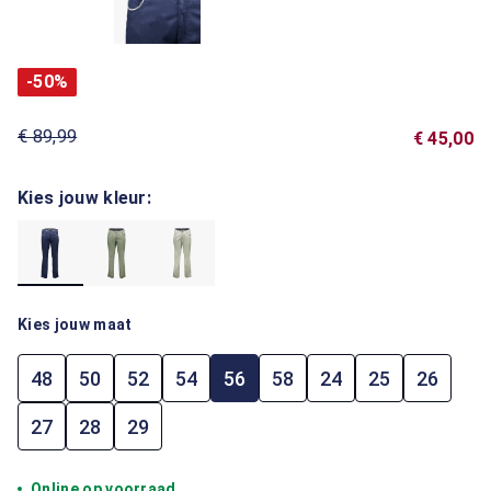
-50%
€ 89,99
€ 45,00
Kies jouw kleur:
Kies jouw maat
48
50
52
54
56
58
24
25
26
27
28
29
Online op voorraad