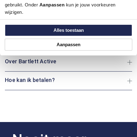
gebruikt. Onder
Aanpassen
kun je jouw voorkeuren
Kleur:
Blauw/Navy
wijzigen.
Materiaal:
96% Katoen / 4% Elastaan
Pasvorm:
Regular Fit
Motief:
Uni motief
Alles toestaan
Maatinformatie
Aanpassen
Over Bartlett Active
Hoe kan ik betalen?