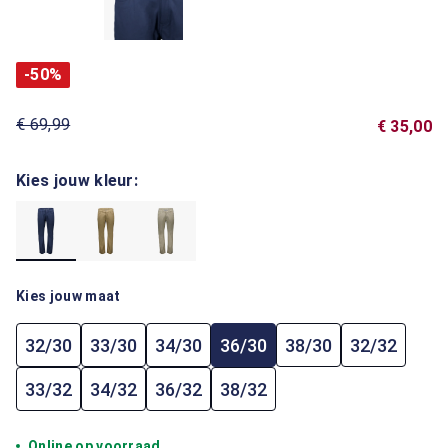
-50%
€ 69,99
€ 35,00
Kies jouw kleur:
Kies jouw maat
32/30
33/30
34/30
36/30
38/30
32/32
33/32
34/32
36/32
38/32
Online op voorraad