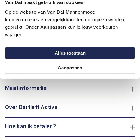
Van Dal maakt gebruik van cookies
Kleur:
Blauw/Navy
Op de website van Van Dal Mannenmode
Materiaal:
100% Polyester
kunnen cookies en vergelijkbare technologieën worden
gebruikt. Onder
Aanpassen
kun je jouw voorkeuren
Deze broek van Bartlett Active biedt ultiem comfort met een
wijzigen.
effen ontwerp dat veelzijdig en modern is. Het hoogwaardige
polyester materiaal zorgt voor duurzaamheid en is makkelijk
in onderhoud. Met vijf handige zakken heb je voldoende ruimte
Alles toestaan
voor je persoonlijke spullen. Of je nu boodschappen doet of
een wandeling maakt: deze broek is altijd een praktische
Aanpassen
keuze.
Maatinformatie
Over Bartlett Active
Hoe kan ik betalen?