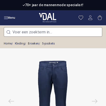
Ga naar de hoofdinhoud
70+ jaar de mannenmode specialist!
Je hebt 0 item
Win
Menu
Home
Kleding
Broeken
5-pockets
Afbeeldingengalerij overslaan