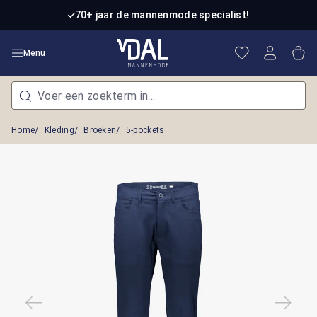
Ga naar de hoofdinhoud
70+ jaar de mannenmode specialist!
Je hebt 0 item
Win
Menu
Home
Kleding
Broeken
5-pockets
Afbeeldingengalerij overslaan