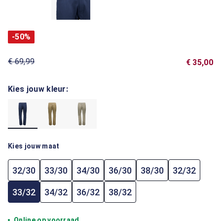
-50%
€ 69,99
€ 35,00
Kies jouw kleur:
Kies jouw maat
32/30
33/30
34/30
36/30
38/30
32/32
33/32
34/32
36/32
38/32
Online op voorraad