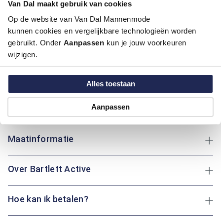
Van Dal maakt gebruik van cookies
Kleur:
Blauw/Navy
Op de website van Van Dal Mannenmode
Materiaal:
100% Polyester
kunnen cookies en vergelijkbare technologieën worden
gebruikt. Onder
Aanpassen
kun je jouw voorkeuren
Deze broek van Bartlett Active biedt ultiem comfort met een
wijzigen.
effen ontwerp dat veelzijdig en modern is. Het hoogwaardige
polyester materiaal zorgt voor duurzaamheid en is makkelijk
in onderhoud. Met vijf handige zakken heb je voldoende ruimte
Alles toestaan
voor je persoonlijke spullen. Of je nu boodschappen doet of
een wandeling maakt: deze broek is altijd een praktische
Aanpassen
keuze.
Maatinformatie
Over Bartlett Active
Hoe kan ik betalen?