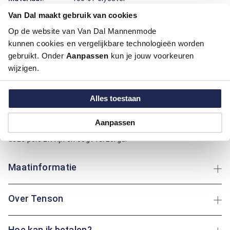
Pasvorm:
Regular Fit
Van Dal maakt gebruik van cookies
Motief:
Uni motief
Op de website van Van Dal Mannenmode
kunnen cookies en vergelijkbare technologieën worden
Deze polo van Tenson draagt prettig door de regular fit
gebruikt. Onder
Aanpassen
kun je jouw voorkeuren
pasvorm, met een nette kraag, knoopsluiting en een subtiel
wijzigen.
borstlogo. Het effen motief geeft een rustige uitstraling en
maakt combineren makkelijk. Dit artikel is gemaakt van
polyester, wat licht aanvoelt, snel droogt en vormvast blijft,
Alles toestaan
wat handig is bij dagelijks dragen en wassen. De stof kreukt
weinig, waardoor je er snel verzorgd uitziet. Of je nu een
Aanpassen
rondje door het park loopt of een middag op bezoek gaat:
deze polo zit fijn en oogt verzorgd.
Maatinformatie
Over Tenson
Hoe kan ik betalen?