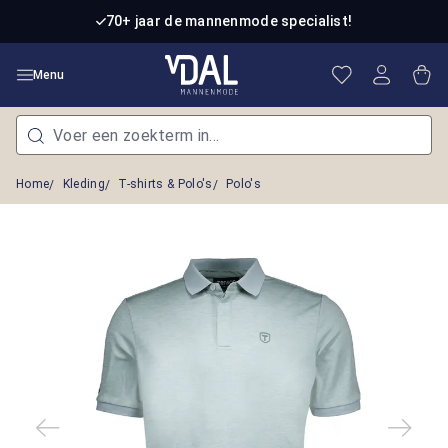
Ga naar de hoofdinhoud
70+ jaar de mannenmode specialist!
Je hebt 0 item
Win
Menu
Home
Kleding
T-shirts & Polo's
Polo's
Afbeeldingengalerij overslaan