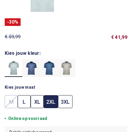
-30%
€ 59,99
€ 41,99
Kies jouw kleur:
Kies jouw maat
M
L
XL
2XL
3XL
(Deze optie is momenteel niet beschikbaar.)
Online op voorraad