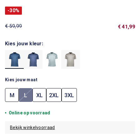
-30%
€ 59,99
€ 41,99
Kies jouw kleur:
Kies jouw maat
M
L
XL
2XL
3XL
(Deze optie is momenteel niet beschikbaar.)
Online op voorraad
Bekijk winkelvoorraad