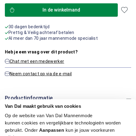
In de winkelmand
30 dagen bedenktijd
Prettig & Veilig achteraf betalen
Al meer dan 70 jaar mannenmode specialist
Heb je een vraag over dit product?
Chat met een medewerker
Neem contact op via de e-mail
Productinformatie
Van Dal maakt gebruik van cookies
Artikelnummer
1016110-71-L
Op de website van Van Dal Mannenmode
Kleur:
Midden Bruin
kunnen cookies en vergelijkbare technologieën worden
Materiaal:
100% Polyester
gebruikt. Onder
Aanpassen
kun je jouw voorkeuren
Pasvorm:
Regular Fit