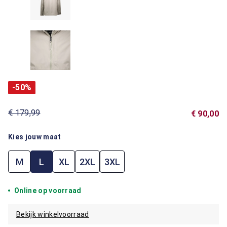
-50%
€ 179,99
€ 90,00
Kies jouw maat
M
L
XL
2XL
3XL
Online op voorraad
Bekijk winkelvoorraad