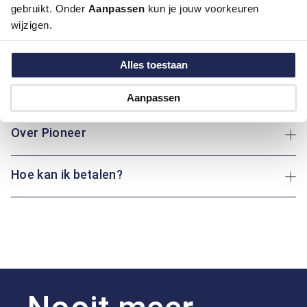
Productinformatie
gebruikt. Onder
Aanpassen
kun je jouw voorkeuren
wijzigen.
Artikelnummer
1011089-21-36/30
Kleur:
Midden Blauw
Alles toestaan
Maatinformatie
Aanpassen
Over Pioneer
Hoe kan ik betalen?