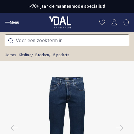
Ga naar de hoofdinhoud
70+ jaar de mannenmode specialist!
Je hebt 0 item
Win
Menu
Home
Kleding
Broeken
5-pockets
Afbeeldingengalerij overslaan