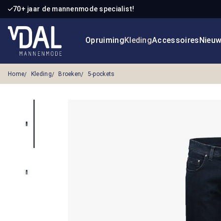
70+ jaar de mannenmode specialist!
 naar de hoofdinhoud
Ga naar de zoekopdracht
Ga naar de hoofdnavigatie
Opruiming
Kleding
Accessoires
Nieu
Home
Kleding
Broeken
5-pockets
Afbeeldingengalerij overslaan