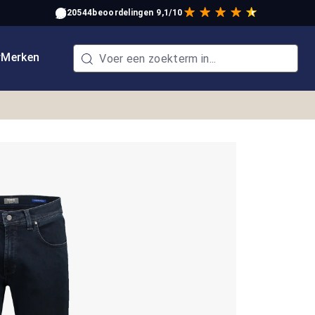
20544
beoordelingen
9,1/10
w
Merken