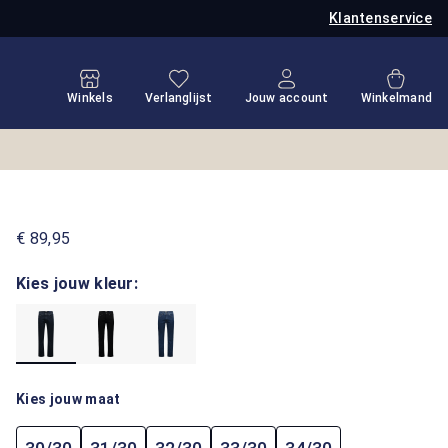
Klantenservice
Je hebt 0 items op je verlanglijstje
Winkel
Winkels
Verlanglijst
Jouw account
Winkelmand
€ 89,95
Kies jouw kleur:
Kies jouw maat