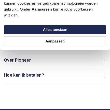
kunnen cookies en vergelijkbare technologieën worden
gebruikt. Onder
Aanpassen
kun je jouw voorkeuren
Artikelnummer
1016117-21-40/32
wijzigen.
Kleur:
Blauw/Navy, Midden Blauw
Materiaal:
84% Katoen / 14% Polyester / 2% Elastaan
Pasvorm:
Regular Fit
Alles toestaan
Motief:
Uni motief
Aanpassen
Maatinformatie
Over Pioneer
Hoe kan ik betalen?