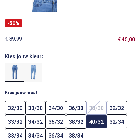
-50%
€ 89,99
€ 45,00
Kies jouw kleur:
Kies jouw maat
32/30
33/30
34/30
36/30
38/30
32/32
(Deze optie is mome
33/32
34/32
36/32
38/32
40/32
32/34
33/34
34/34
36/34
38/34