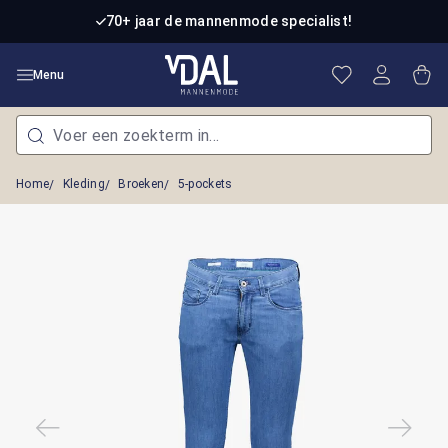
Ga naar de hoofdinhoud
70+ jaar de mannenmode specialist!
Je hebt 0 item
Win
Menu
Home
Kleding
Broeken
5-pockets
Afbeeldingengalerij overslaan