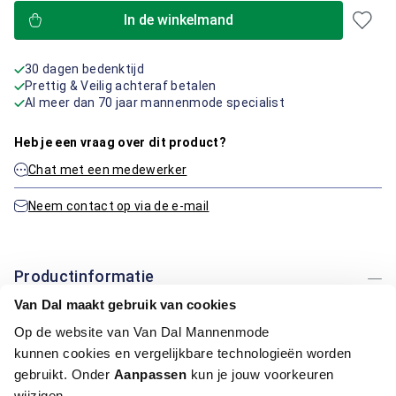
In de winkelmand
30 dagen bedenktijd
Prettig & Veilig achteraf betalen
Al meer dan 70 jaar mannenmode specialist
Heb je een vraag over dit product?
Chat met een medewerker
Neem contact op via de e-mail
Productinformatie
Van Dal maakt gebruik van cookies
Artikelnummer
1016116-51-33/30
Op de website van Van Dal Mannenmode
Kleur:
Donker Grijs / Antraciet, Midden Grijs
kunnen cookies en vergelijkbare technologieën worden
Materiaal:
84% Katoen / 14% Polyester / 2% Elastaan
gebruikt. Onder
Aanpassen
kun je jouw voorkeuren
Pasvorm:
Regular Fit
wijzigen.