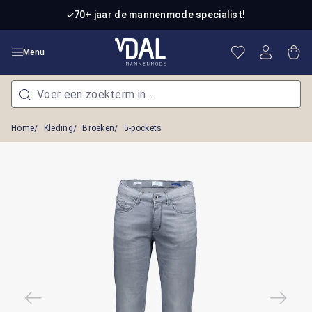
Ga naar de hoofdinhoud
70+ jaar de mannenmode specialist!
Je hebt 0 item
Win
Menu
Home
Kleding
Broeken
5-pockets
Afbeeldingengalerij overslaan