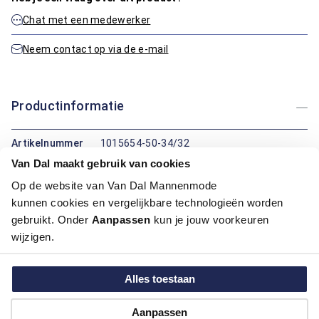
Chat met een medewerker
Neem contact op via de e-mail
Productinformatie
Artikelnummer
1015654-50-34/32
Kleur:
Grijs
Van Dal maakt gebruik van cookies
Op de website van Van Dal Mannenmode
Maatinformatie
kunnen cookies en vergelijkbare technologieën worden
gebruikt. Onder
Aanpassen
kun je jouw voorkeuren
wijzigen.
Over Pioneer
Alles toestaan
Hoe kan ik betalen?
Aanpassen