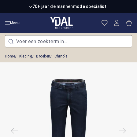
Ga naar de hoofdinhoud
70+ jaar de mannenmode specialist!
Je hebt 0 item
Win
Menu
Home
Kleding
Broeken
Chino's
Afbeeldingengalerij overslaan