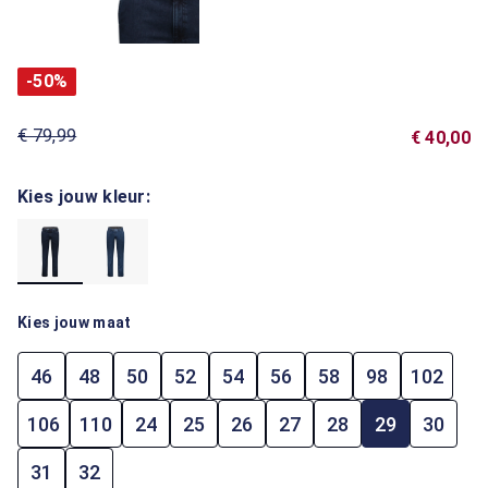
-50%
€ 79,99
€ 40,00
Kies jouw kleur:
Kies jouw maat
46
48
50
52
54
56
58
98
102
106
110
24
25
26
27
28
29
30
31
32