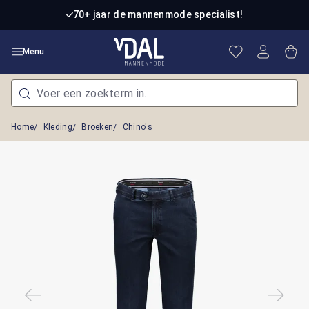
Ga naar de hoofdinhoud
70+ jaar de mannenmode specialist!
Je hebt 0 item
Win
Menu
Home
Kleding
Broeken
Chino's
Afbeeldingengalerij overslaan