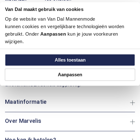
Pasvorm:
Modern Fit
Van Dal maakt gebruik van cookies
Motief:
Uni motief
Op de website van Van Dal Mannenmode
kunnen cookies en vergelijkbare technologieën worden
Dit overhemd met korte mouw van Marvelis draagt prettig en
gebruikt. Onder
Aanpassen
kun je jouw voorkeuren
oogt verzorgd. De klassieke boord, de modern fit pasvorm en
wijzigen.
het effen motief zorgen voor een rustige uitstraling die
makkelijk combineert. Het overhemd is gemaakt van katoen,
dat voelt zacht aan, ademt goed en helpt je fris te blijven op
Alles toestaan
warme dagen. De knoopsluiting met contrasterende knopen
en de borstzak maken het geheel praktisch, handig voor een
Aanpassen
bril of pen. Of je nu een dagje weg gaat of thuis aan tafel zit:
dit overhemd zit de hele dag prettig.
Maatinformatie
Over Marvelis
Hoe kan ik betalen?