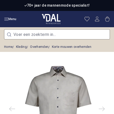
Ga naar de hoofdinhoud
70+ jaar de mannenmode specialist!
Je hebt 0 item
Win
Menu
Home
Kleding
Overhemden
Korte mouwen overhemden
Afbeeldingengalerij overslaan