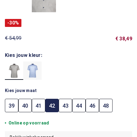
-30%
€ 54,99
€ 38,49
Kies jouw kleur:
Kies jouw maat
39
40
41
42
43
44
46
48
Online op voorraad