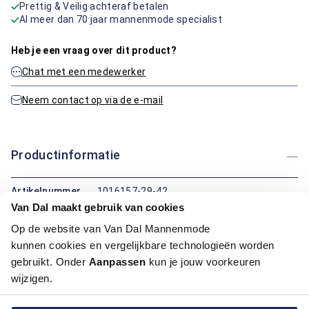
Prettig & Veilig achteraf betalen
Al meer dan 70 jaar mannenmode specialist
Heb je een vraag over dit product?
Chat met een medewerker
Neem contact op via de e-mail
Productinformatie
Artikelnummer
1016157-29-42
Kleur:
Blauw Mix
Van Dal maakt gebruik van cookies
Materiaal:
100% Katoen, 100% Katoen / 100% Katoen
Op de website van Van Dal Mannenmode
Pasvorm:
Modern Fit
kunnen cookies en vergelijkbare technologieën worden
Motief:
All over motief
gebruikt. Onder
Aanpassen
kun je jouw voorkeuren
wijzigen.
Maatinformatie