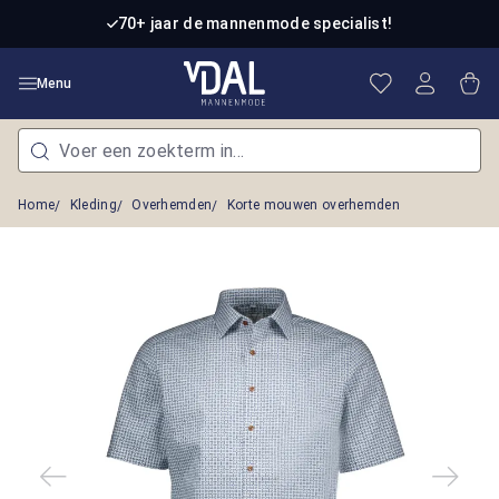
Ga naar de hoofdinhoud
70+ jaar de mannenmode specialist!
Je hebt 0 item
Win
Menu
Home
Kleding
Overhemden
Korte mouwen overhemden
Afbeeldingengalerij overslaan