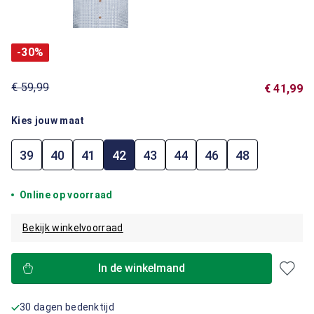
-30%
€ 59,99
€ 41,99
Kies jouw maat
39
40
41
42
43
44
46
48
Online op voorraad
Bekijk winkelvoorraad
In de winkelmand
30 dagen bedenktijd