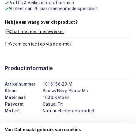
Prettig & Veilig achteraf betalen
Al meer dan 70 jaar mannenmode specialist
Heb je een vraag over dit product?
Chat met een medewerker
Neem contact op via de e-mail
Productinformatie
Artikelnummer
1016156-29-M
Kleur:
Blauw/Navy, Blauw Mix
Materiaal:
100% Katoen
Pasvorm:
Casual Fit
Motief:
Natuur elementen motief
Dit overhemd van Marvelis draagt prettig en ziet er verzorgd
Van Dal maakt gebruik van cookies
uit. De klassieke boord, de knoopsluiting met donker