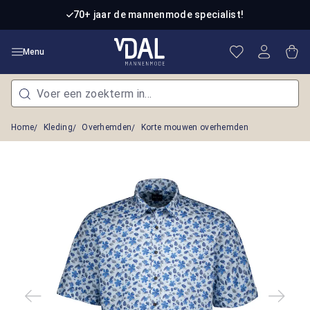
Ga naar de hoofdinhoud
70+ jaar de mannenmode specialist!
Je hebt 0 item
Win
Menu
Home
Kleding
Overhemden
Korte mouwen overhemden
Afbeeldingengalerij overslaan