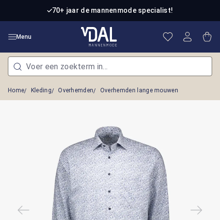
Ga naar de hoofdinhoud
70+ jaar de mannenmode specialist!
Je hebt 0 item
Win
Menu
Home
Kleding
Overhemden
Overhemden lange mouwen
Afbeeldingengalerij overslaan