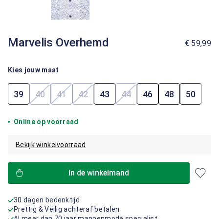
Marvelis Overhemd
€ 59,99
Kies jouw maat
39
40
41
42
43
44
46
48
50
(Deze optie is momenteel niet beschikbaar.)
(Deze optie is momenteel niet beschikbaar.)
(Deze optie is momenteel niet beschik
(Deze optie is momenteel 
Online op voorraad
Bekijk winkelvoorraad
In de winkelmand
30 dagen bedenktijd
Prettig & Veilig achteraf betalen
Al meer dan 70 jaar mannenmode specialist