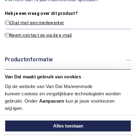
Heb je een vraag over dit product?
Chat met een medewerker
Neem contact op via de e-mail
Productinformatie
Artikelnummer
1015634-29
Van Dal maakt gebruik van cookies
Kleur:
Blauw/Navy, Blauw Mix
Op de website van Van Dal Mannenmode
kunnen cookies en vergelijkbare technologieën worden
Maatinformatie
gebruikt. Onder
Aanpassen
kun je jouw voorkeuren
wijzigen.
Over Marvelis
Alles toestaan
Hoe kan ik betalen?