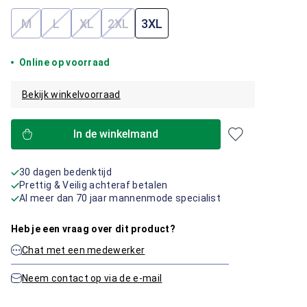
M
L
XL
2XL
3XL
(Deze optie is momenteel niet beschikbaar.)
(Deze optie is momenteel niet beschikbaar.)
(Deze optie is momenteel niet beschikbaar.)
(Deze optie is momenteel niet beschik
Online op voorraad
Bekijk winkelvoorraad
In de winkelmand
30 dagen bedenktijd
Prettig & Veilig achteraf betalen
Al meer dan 70 jaar mannenmode specialist
Heb je een vraag over dit product?
Chat met een medewerker
Neem contact op via de e-mail