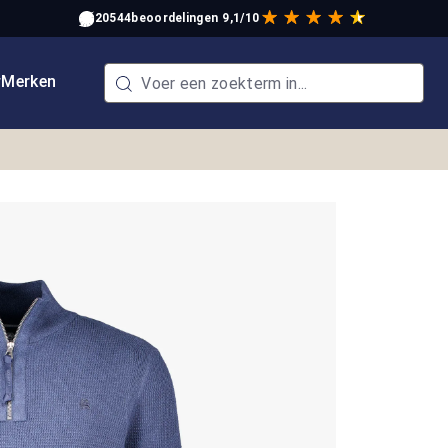
20544
beoordelingen
9,1/10
w
Merken