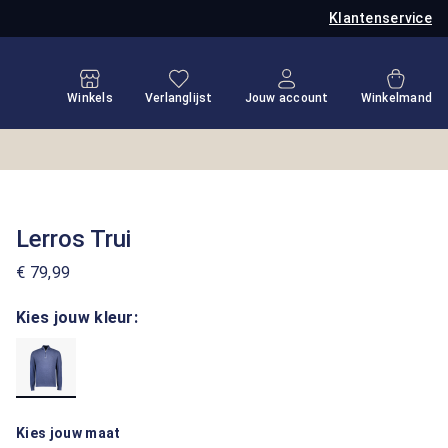
Klantenservice
Je hebt 0 items op je verlanglijstje
Winkel
Winkels
Verlanglijst
Jouw account
Winkelmand
Lerros Trui
€ 79,99
Kies jouw kleur:
Kies jouw maat