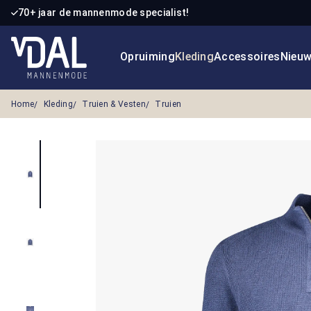
70+ jaar de mannenmode specialist!
 naar de hoofdinhoud
Ga naar de zoekopdracht
Ga naar de hoofdnavigatie
Opruiming
Kleding
Accessoires
Nieu
Home
Kleding
Truien & Vesten
Truien
Afbeeldingengalerij overslaan