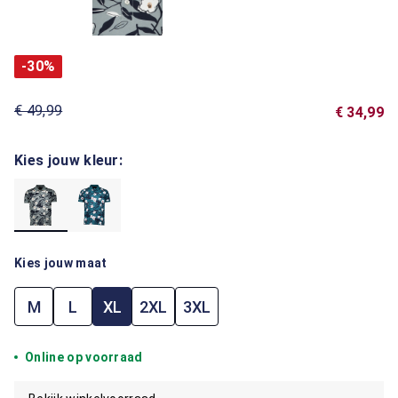
-30%
€ 49,99
€ 34,99
Kies jouw kleur:
Kies jouw maat
M
L
XL
2XL
3XL
Online op voorraad