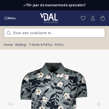
Ga naar de hoofdinhoud
70+ jaar de mannenmode specialist!
Je hebt 0 item
Win
Menu
Home
Kleding
T-shirts & Polo's
Polo's
Afbeeldingengalerij overslaan