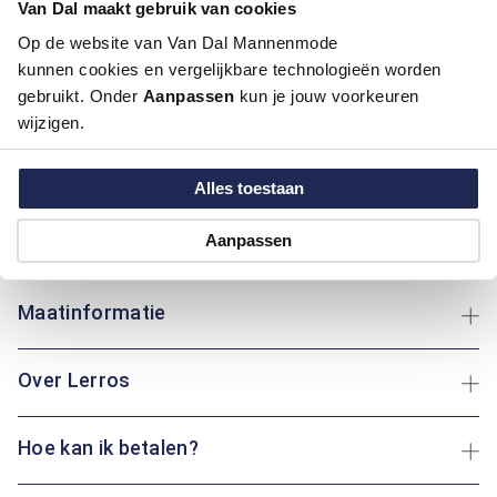
Van Dal maakt gebruik van cookies
Pasvorm:
Modern Fit
Op de website van Van Dal Mannenmode
Motief:
Natuur elementen motief
kunnen cookies en vergelijkbare technologieën worden
gebruikt. Onder
Aanpassen
kun je jouw voorkeuren
Deze polo van Lerros heeft een modern fit pasvorm en is
wijzigen.
gemaakt van katoen, wat zorgt voor optimaal draagcomfort.
Het speelse bloemenpatroon voegt een vleugje vrolijkheid toe
aan je dag. De knoopsluiting maakt het aan- en uittrekken
Alles toestaan
eenvoudig en praktisch. Of je nu een wandeling maakt in het
park of geniet van een gezellige middag thuis: deze polo biedt
Aanpassen
altijd een fris gevoel.
Maatinformatie
Over Lerros
Hoe kan ik betalen?