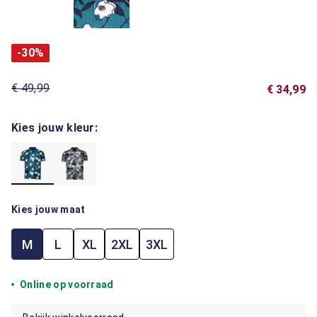
-30%
€ 49,99
€ 34,99
Kies jouw kleur:
Kies jouw maat
M
L
XL
2XL
3XL
Online op voorraad