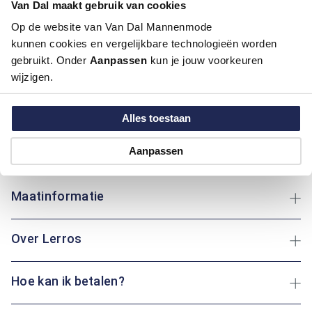
Van Dal maakt gebruik van cookies
Pasvorm:
Modern Fit
Op de website van Van Dal Mannenmode
Motief:
Natuur elementen motief
kunnen cookies en vergelijkbare technologieën worden
gebruikt. Onder
Aanpassen
kun je jouw voorkeuren
Deze polo van Lerros heeft een modern fit pasvorm en is
wijzigen.
gemaakt van katoen, wat zorgt voor optimaal draagcomfort.
Het speelse bloemenpatroon voegt een vleugje vrolijkheid toe
aan je dag. De knoopsluiting maakt het aan- en uittrekken
Alles toestaan
eenvoudig en praktisch. Of je nu een wandeling maakt in het
park of geniet van een gezellige middag thuis: deze polo biedt
Aanpassen
altijd een fris gevoel.
Maatinformatie
Over Lerros
Hoe kan ik betalen?