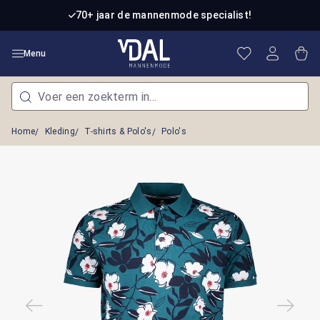
Ga naar de hoofdinhoud
70+ jaar de mannenmode specialist!
Je hebt 0 item
Win
Menu
Home
Kleding
T-shirts & Polo's
Polo's
Afbeeldingengalerij overslaan