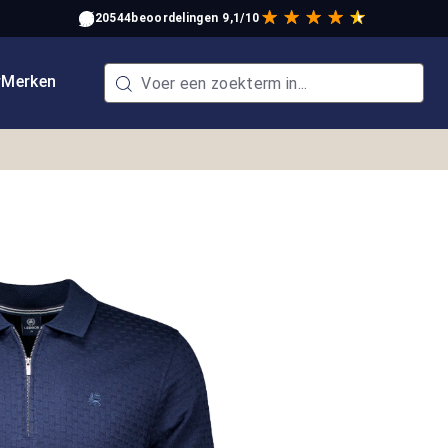
20544
beoordelingen
9,1/10
w
Merken