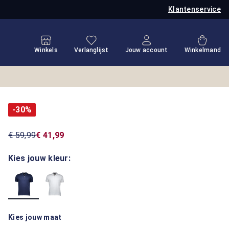
Klantenservice
Je hebt 0 items op je verlanglijstje
Winkel
Winkels
Verlanglijst
Jouw account
Winkelmand
-30%
€ 59,99
€ 41,99
Kies jouw kleur:
Kies jouw maat