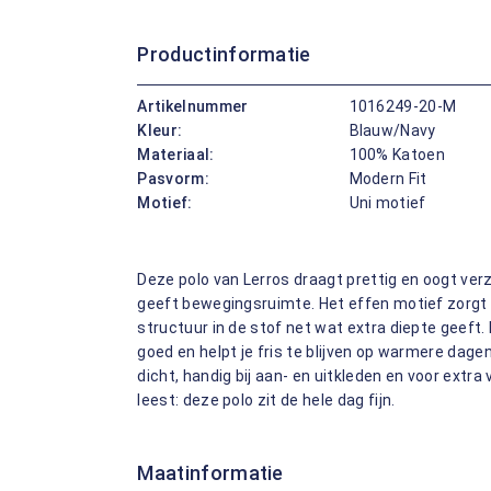
Productinformatie
Artikelnummer
1016249-20-M
Kleur:
Blauw/Navy
Materiaal:
100% Katoen
Pasvorm:
Modern Fit
Motief:
Uni motief
Deze polo van Lerros draagt prettig en oogt ver
geeft bewegingsruimte. Het effen motief zorgt voo
structuur in de stof net wat extra diepte geeft
goed en helpt je fris te blijven op warmere dagen
dicht, handig bij aan- en uitkleden en voor extra v
leest: deze polo zit de hele dag fijn.
Maatinformatie