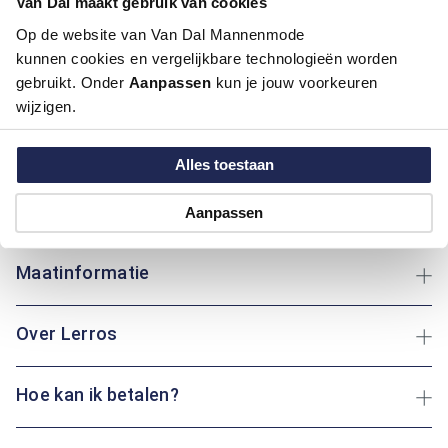
Van Dal maakt gebruik van cookies
Kleur:
Ecru / Kit, Wit
Materiaal:
100% Polyester
Op de website van Van Dal Mannenmode
Pasvorm:
Modern Fit
kunnen cookies en vergelijkbare technologieën worden
gebruikt. Onder
Aanpassen
kun je jouw voorkeuren
wijzigen.
Deze winterjas van Lerros, uitgevoerd in groen of ecru, biedt
een regular fit pasvorm en heeft een handige ritssluiting. De
jas is perfect voor koude dagen en zorgt voor een
Alles toestaan
comfortabele ervaring. Of je nu een wandeling maakt,
onderweg bent naar het werk of een lokale markt bezoekt:
Aanpassen
deze jas houdt je altijd warm en behaaglijk.
Maatinformatie
Over Lerros
Hoe kan ik betalen?