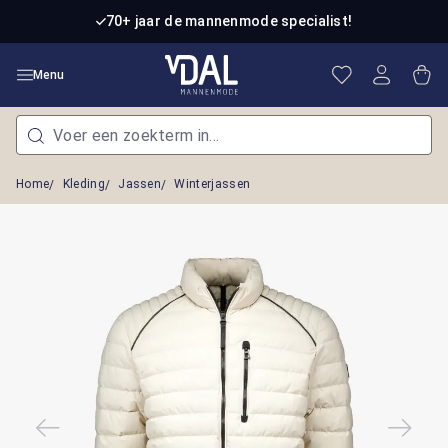
Ga naar de hoofdinhoud
70+ jaar de mannenmode specialist!
Je hebt 0 item
Win
Menu
Home
Kleding
Jassen
Winterjassen
Afbeeldingengalerij overslaan