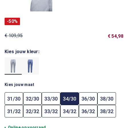
-50%
€ 109,95
€ 54,98
Kies jouw kleur:
Kies jouw maat
31/30
32/30
33/30
34/30
36/30
38/30
31/32
32/32
33/32
34/32
36/32
38/32
Online op voorraad