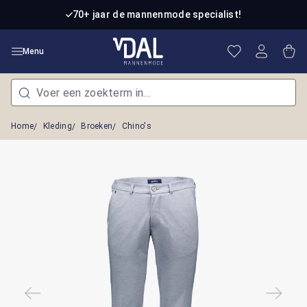
Ga naar de hoofdinhoud
70+ jaar de mannenmode specialist!
Je hebt 0 item
Win
Menu
Home
Kleding
Broeken
Chino's
Afbeeldingengalerij overslaan