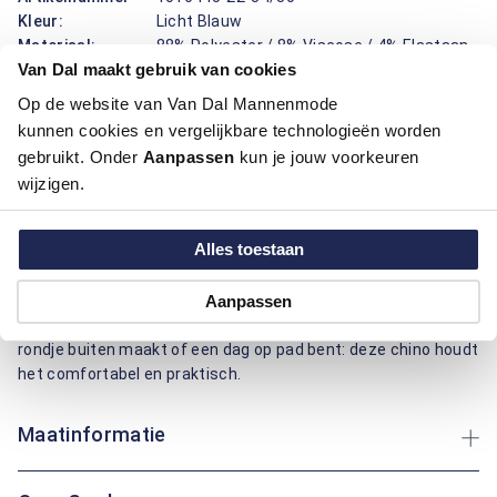
Kleur:
Licht Blauw
Materiaal:
88% Polyester / 8% Viscose / 4% Elastaan,
Van Dal maakt gebruik van cookies
88% Polyester / 8% Viscose / 4% Elastaan
Pasvorm:
Regular Fit
Op de website van Van Dal Mannenmode
Motief:
Uni motief
kunnen cookies en vergelijkbare technologieën worden
gebruikt. Onder
Aanpassen
kun je jouw voorkeuren
Deze chino van Gardeur draagt prettig en ziet er verzorgd uit.
wijzigen.
De effen print geeft een rustige uitstraling en combineert
makkelijk. De mix van polyester, viscose en elastaan voelt
Alles toestaan
soepel aan, ademt prettig, kreukt minder en beweegt fijn mee
tijdens lopen en zitten. Met vier zakken berg je telefoon,
sleutels en portemonnee handig op, terwijl de riemlussen en
Aanpassen
knoopsluiting zorgen voor een nette afwerking. Of je nu een
rondje buiten maakt of een dag op pad bent: deze chino houdt
het comfortabel en praktisch.
Maatinformatie