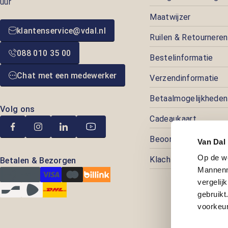
uur
Maatwijzer
klantenservice@vdal.nl
Ruilen & Retourneren
088 010 35 00
Bestelinformatie
Chat met een medewerker
Verzendinformatie
Betaalmogelijkheden
Volg ons
Cadeaukaart
Beoordelingen
Van Dal
Op de w
Klachtenafhandeling
Betalen & Bezorgen
Mannenm
vergelij
gebruik
voorkeur