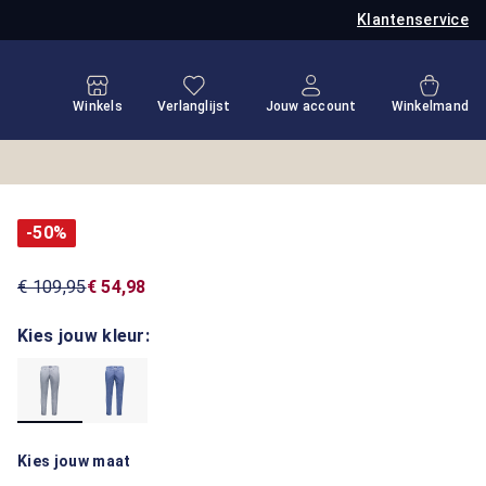
Klantenservice
Je hebt 0 items op je verlanglijstje
Winkel
Winkels
Verlanglijst
Jouw account
Winkelmand
-50%
€ 109,95
€ 54,98
Kies jouw kleur:
Kies jouw maat