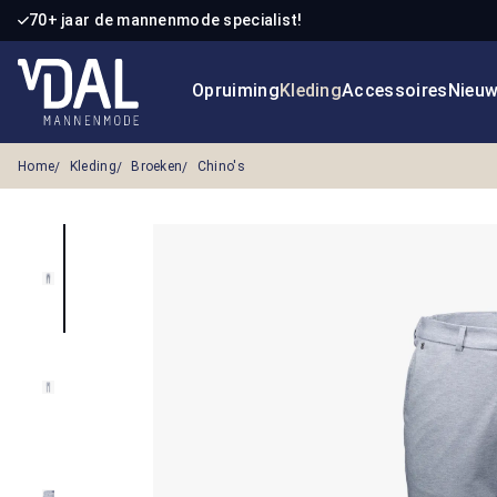
70+ jaar de mannenmode specialist!
 naar de hoofdinhoud
Ga naar de zoekopdracht
Ga naar de hoofdnavigatie
Opruiming
Kleding
Accessoires
Nieu
Home
Kleding
Broeken
Chino's
Afbeeldingengalerij overslaan