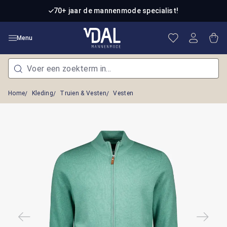
Ga naar de hoofdinhoud
70+ jaar de mannenmode specialist!
Je hebt 0 item
Win
Menu
Home
Kleding
Truien & Vesten
Vesten
Afbeeldingengalerij overslaan