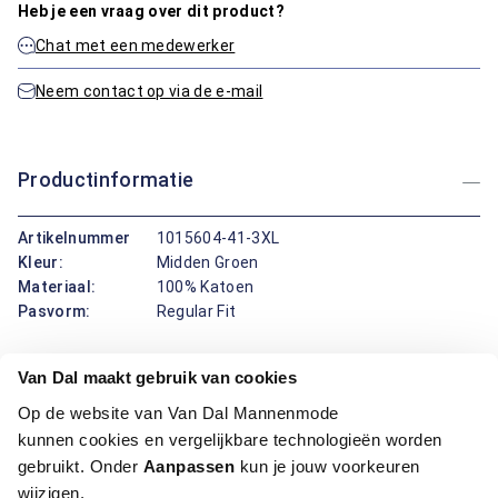
Heb je een vraag over dit product?
Chat met een medewerker
Neem contact op via de e-mail
Productinformatie
Artikelnummer
1015604-41-3XL
Kleur:
Midden Groen
Materiaal:
100% Katoen
Pasvorm:
Regular Fit
Dit vest van Fynch-Hatton combineert een midden groene
Van Dal maakt gebruik van cookies
kleur met een laag opstaande boord voor een moderne
Op de website van Van Dal Mannenmode
uitstraling. De zachte stof zorgt voor comfort en warmte,
kunnen cookies en vergelijkbare technologieën worden
ideaal voor elk seizoen. Of je nu een frisse ochtendwandeling
gebruikt. Onder
Aanpassen
kun je jouw voorkeuren
maakt of gezellig binnen blijft: dit vest biedt je altijd het
wijzigen.
gewenste comfort.