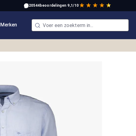
20544
beoordelingen
9,1/10
w
Merken