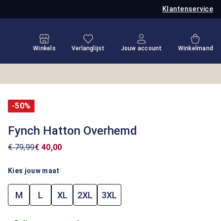
Klantenservice
Je hebt 0 items op je verlanglijstje
Winkel
Winkels
Verlanglijst
Jouw account
Winkelmand
-50%
Fynch Hatton Overhemd
€ 79,99
€ 40,00
Kies jouw maat
M
L
XL
2XL
3XL