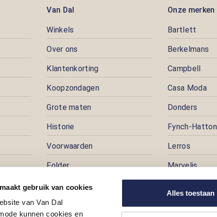
Van Dal
Onze merken
Winkels
Bartlett
Over ons
Berkelmans
Klantenkorting
Campbell
Koopzondagen
Casa Moda
Grote maten
Donders
Historie
Fynch-Hatton
Voorwaarden
Lerros
Folder
Marvelis
Pers
Pioneer
 maakt gebruik van cookies
Alles toestaan
ebsite van Van Dal
Prijspuzzel
ode kunnen cookies en