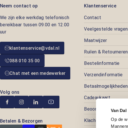
Neem contact op
Klantenservice
We zijn elke werkdag telefonisch
Contact
bereikbaar tussen 09.00 en 12.00
Veelgestelde vragen
uur
Maatwijzer
klantenservice@vdal.nl
Ruilen & Retourneren
088 010 35 00
Bestelinformatie
Chat met een medewerker
Verzendinformatie
Betaalmogelijkheden
Volg ons
Cadeaukaart
Beoordelingen
Van Dal
Op de w
Klachtenafhandeling
Betalen & Bezorgen
Mannenm