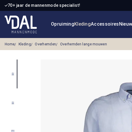
70+ jaar de mannenmode specialist!
 naar de hoofdinhoud
Ga naar de zoekopdracht
Ga naar de hoofdnavigatie
Opruiming
Kleding
Accessoires
Nieu
Home
Kleding
Overhemden
Overhemden lange mouwen
Afbeeldingengalerij overslaan