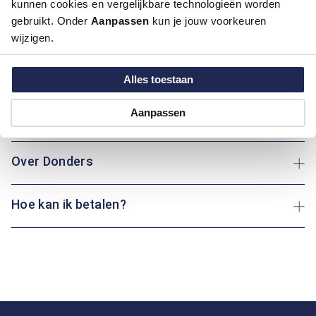
kunnen cookies en vergelijkbare technologieën worden
Artikelnummer
1016086-21-2XL
gebruikt. Onder
Aanpassen
kun je jouw voorkeuren
Kleur:
Blauw/Navy, Midden Blauw
wijzigen.
Materiaal:
100% Polyester
Pasvorm:
Regular Fit
Alles toestaan
Motief:
All over motief, Uni motief
Aanpassen
Maatinformatie
Over Donders
Hoe kan ik betalen?