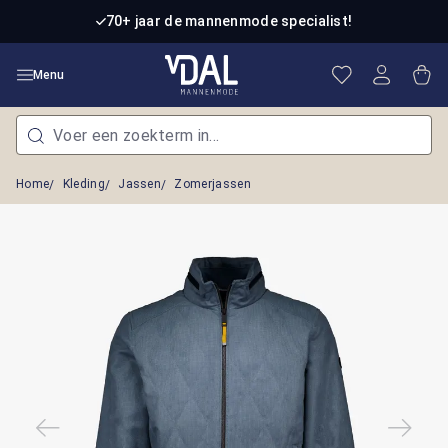
Ga naar de hoofdinhoud
70+ jaar de mannenmode specialist!
Je hebt 0 item
Win
Menu
Home
Kleding
Jassen
Zomerjassen
Afbeeldingengalerij overslaan