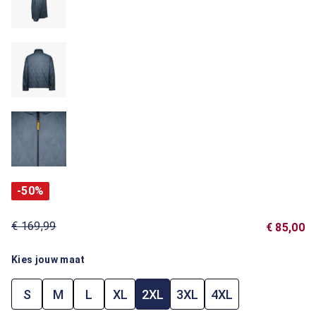
-50%
€ 169,99
€ 85,00
Kies jouw maat
S
M
L
XL
2XL
3XL
4XL