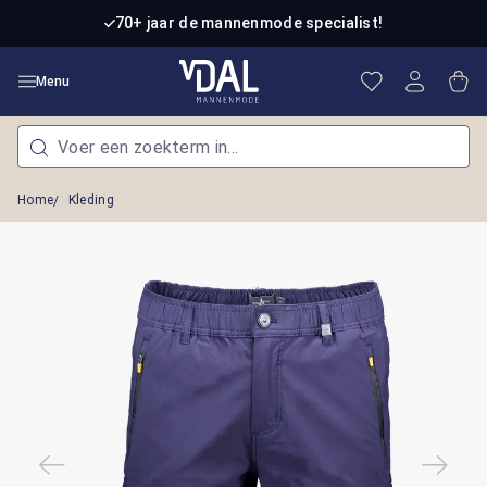
Ga naar de hoofdinhoud
70+ jaar de mannenmode specialist!
Je hebt 0 item
Win
Menu
Home
Kleding
Afbeeldingengalerij overslaan