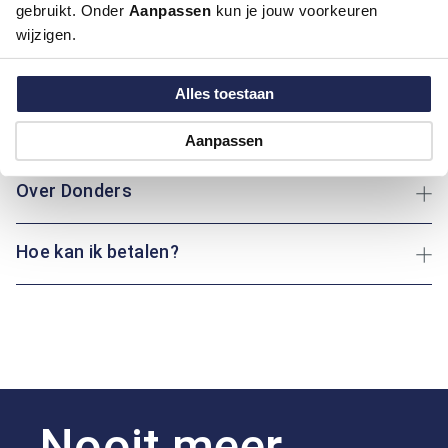
Kleur:
Blauw/Navy
gebruikt. Onder
Aanpassen
kun je jouw voorkeuren
Materiaal:
95% Polyamide / 5% Spandex
wijzigen.
Pasvorm:
Regular Fit
Motief:
Uni motief
Alles toestaan
Maatinformatie
Aanpassen
Over Donders
Hoe kan ik betalen?
Nooit meer