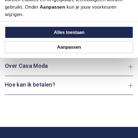
warme tint van burnt orange maakt het een perfecte keuze
gebruikt. Onder
Aanpassen
kun je jouw voorkeuren
voor elke gelegenheid. Het vest is ideaal voor het koelere weer
wijzigen.
en zorgt ervoor dat je altijd warm blijft. Of je nu een wandeling
maakt in het park of thuis ontspant: dit vest houdt je
behaaglijk en stijlvol.
Alles toestaan
Maatinformatie
Aanpassen
Over Casa Moda
Hoe kan ik betalen?