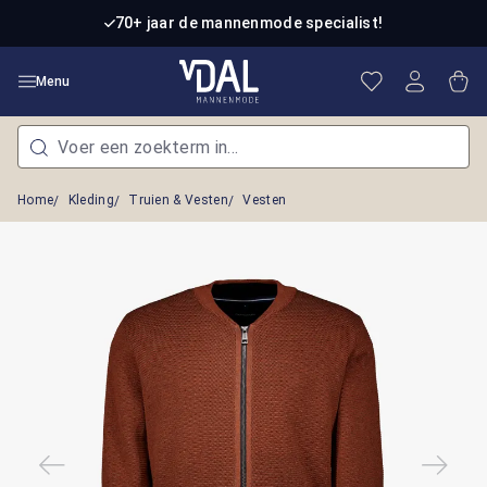
Ga naar de hoofdinhoud
70+ jaar de mannenmode specialist!
Je hebt 0 item
Win
Menu
Home
Kleding
Truien & Vesten
Vesten
Afbeeldingengalerij overslaan