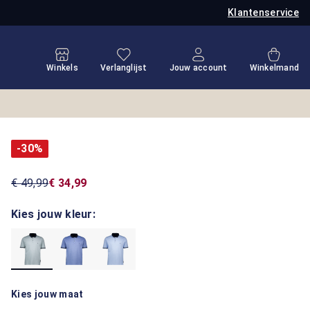
Klantenservice
Je hebt 0 items op je verlanglijstje
Winkel
Winkels
Verlanglijst
Jouw account
Winkelmand
-30%
€ 49,99
€ 34,99
Kies jouw kleur:
Kies jouw maat