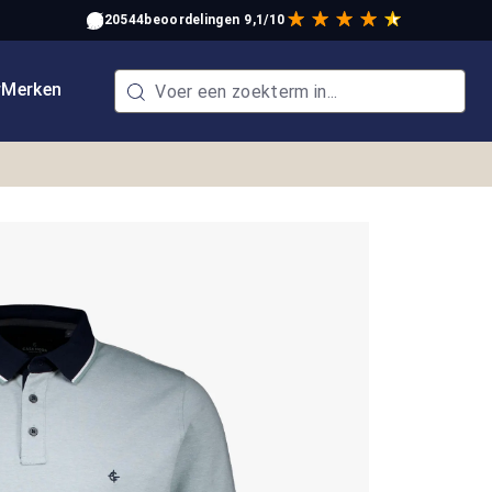
20544
beoordelingen
9,1/10
w
Merken