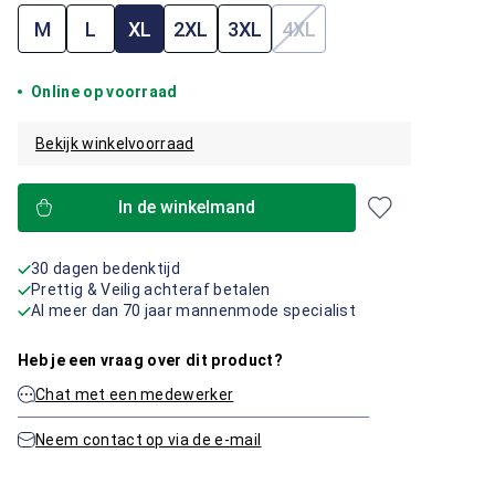
M
L
XL
2XL
3XL
4XL
(Deze optie is momenteel
Online op voorraad
Bekijk winkelvoorraad
In de winkelmand
30 dagen bedenktijd
Prettig & Veilig achteraf betalen
Al meer dan 70 jaar mannenmode specialist
Heb je een vraag over dit product?
Chat met een medewerker
Neem contact op via de e-mail